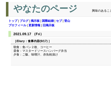
やなたのページ
興味のあるこ
トップ
|
ブログ
|
掲示板
|
国際結婚
|
セブ
|
登山
プロフィール
|
更新情報
|
旧掲示板
2021.09.17 （Fri）
［/Diary：
食事内容(9/17)
］
朝食：食パン２枚、コーヒー
昼食：マスタードソースハンバーグ弁当
夕食：ご飯、味噌汁、赤魚粕漬け