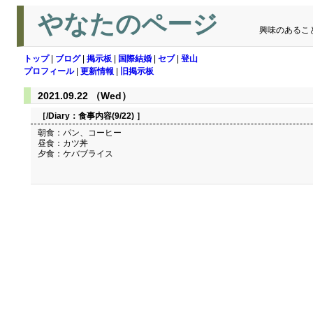
やなたのページ
興味のあるこ
トップ
|
ブログ
|
掲示板
|
国際結婚
|
セブ
|
登山
プロフィール
|
更新情報
|
旧掲示板
2021.09.22 （Wed）
［/Diary：
食事内容(9/22)
］
朝食：パン、コーヒー
昼食：カツ丼
夕食：ケバブライス