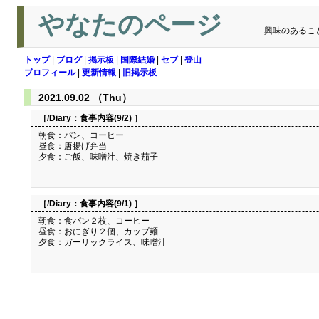
やなたのページ
興味のあるこ
トップ
|
ブログ
|
掲示板
|
国際結婚
|
セブ
|
登山
プロフィール
|
更新情報
|
旧掲示板
2021.09.02 （Thu）
［/Diary：
食事内容(9/2)
］
朝食：パン、コーヒー
昼食：唐揚げ弁当
夕食：ご飯、味噌汁、焼き茄子
［/Diary：
食事内容(9/1)
］
朝食：食パン２枚、コーヒー
昼食：おにぎり２個、カップ麺
夕食：ガーリックライス、味噌汁