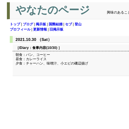
やなたのページ
興味のあるこ
トップ
|
ブログ
|
掲示板
|
国際結婚
|
セブ
|
登山
プロフィール
|
更新情報
|
旧掲示板
2021.10.30 （Sat）
［/Diary：
食事内容(10/30)
］
朝食：パン、コーヒー
昼食：カレーライス
夕食：チャーハン、味噌汁、小エビの磯辺揚げ