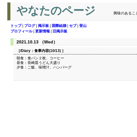
やなたのページ
興味のあるこ
トップ
|
ブログ
|
掲示板
|
国際結婚
|
セブ
|
登山
プロフィール
|
更新情報
|
旧掲示板
2021.10.13 （Wed）
［/Diary：
食事内容(10/13)
］
朝食：食パン２枚、コーヒー
昼食：長崎皿うどん大盛り
夕食：ご飯、味噌汁、ハンバーグ