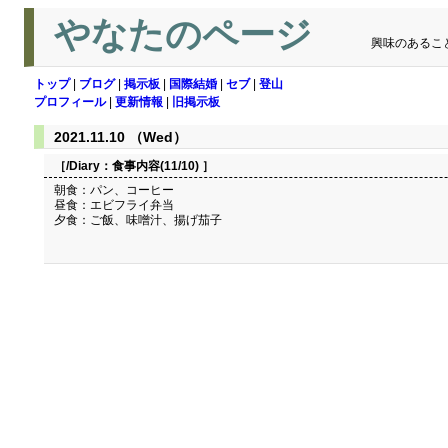
やなたのページ
興味のあるこ
トップ
|
ブログ
|
掲示板
|
国際結婚
|
セブ
|
登山
プロフィール
|
更新情報
|
旧掲示板
2021.11.10 （Wed）
［/Diary：
食事内容(11/10)
］
朝食：パン、コーヒー
昼食：エビフライ弁当
夕食：ご飯、味噌汁、揚げ茄子