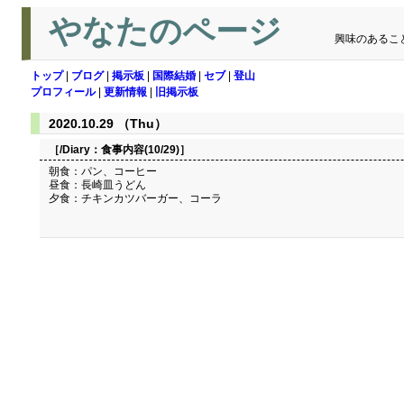
やなたのページ
興味のあるこ
トップ
|
ブログ
|
掲示板
|
国際結婚
|
セブ
|
登山
プロフィール
|
更新情報
|
旧掲示板
2020.10.29 （Thu）
［/Diary：
食事内容(10/29)
］
朝食：パン、コーヒー
昼食：長崎皿うどん
夕食：チキンカツバーガー、コーラ