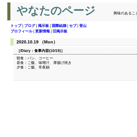
やなたのページ
興味のあるこ
トップ
|
ブログ
|
掲示板
|
国際結婚
|
セブ
|
登山
プロフィール
|
更新情報
|
旧掲示板
2020.10.19 （Mon）
［/Diary：
食事内容(10/19)
］
朝食：パン、コーヒー
昼食：ご飯、味噌汁、厚揚げ焼き
夕食：ご飯、常夜鍋