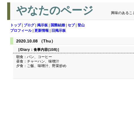
やなたのページ
興味のあるこ
トップ
|
ブログ
|
掲示板
|
国際結婚
|
セブ
|
登山
プロフィール
|
更新情報
|
旧掲示板
2020.10.08 （Thu）
［/Diary：
食事内容(10/8)
］
朝食：パン、コーヒー
昼食：チャーハン、味噌汁
夕食：ご飯、味噌汁、野菜炒め