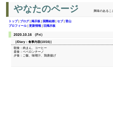
やなたのページ
興味のあるこ
トップ
|
ブログ
|
掲示板
|
国際結婚
|
セブ
|
登山
プロフィール
|
更新情報
|
旧掲示板
2020.10.16 （Fri）
［/Diary：
食事内容(10/16)
］
朝食：肉まん、コーヒー
昼食：ペペロンチーノ
夕食：ご飯、味噌汁、鶏唐揚げ