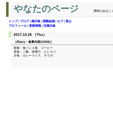
やなたのページ
興味のあるこ
トップ
|
ブログ
|
掲示板
|
国際結婚
|
セブ
|
登山
プロフィール
|
更新情報
|
旧掲示板
2017.10.26 （Thu）
［/Diary：
食事内容(10/26)
］
朝食：食パン２枚、コーヒー
昼食：ご飯、味噌汁、ヒレカツ
夕食：カレーライス、サラダ