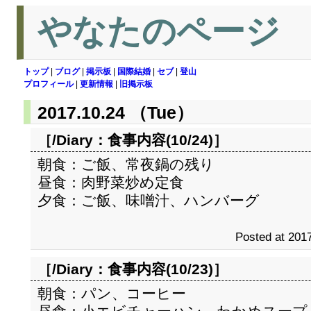
やなたのページ
トップ
|
ブログ
|
掲示板
|
国際結婚
|
セブ
|
登山
プロフィール
|
更新情報
|
旧掲示板
2017.10.24 （Tue）
［/Diary：
食事内容(10/24)
］
朝食：ご飯、常夜鍋の残り
昼食：肉野菜炒め定食
夕食：ご飯、味噌汁、ハンバーグ
Posted at 2017
［/Diary：
食事内容(10/23)
］
朝食：パン、コーヒー