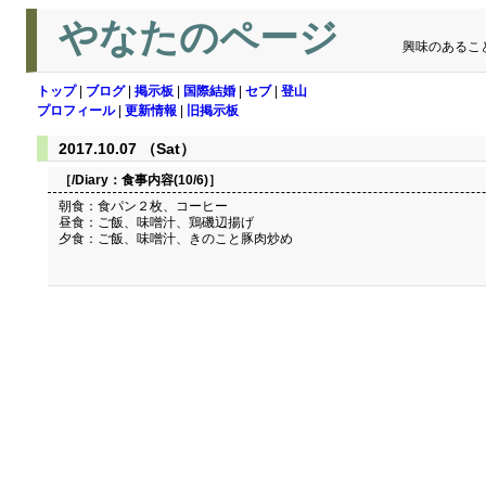
やなたのページ
興味のあるこ
トップ
|
ブログ
|
掲示板
|
国際結婚
|
セブ
|
登山
プロフィール
|
更新情報
|
旧掲示板
2017.10.07 （Sat）
［/Diary：
食事内容(10/6)
］
朝食：食パン２枚、コーヒー
昼食：ご飯、味噌汁、鶏磯辺揚げ
夕食：ご飯、味噌汁、きのこと豚肉炒め