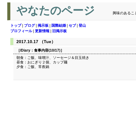
やなたのページ
興味のあるこ
トップ
|
ブログ
|
掲示板
|
国際結婚
|
セブ
|
登山
プロフィール
|
更新情報
|
旧掲示板
2017.10.17 （Tue）
［/Diary：
食事内容(10/17)
］
朝食：ご飯、味噌汁、ソーセージ＆目玉焼き
昼食：おにぎり２個、カップ麺
夕食：ご飯、常夜鍋