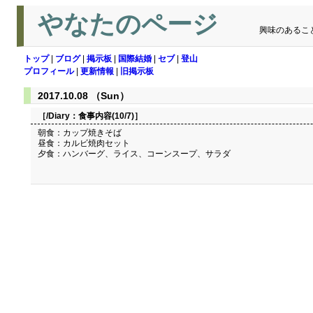
やなたのページ
興味のあるこ
トップ
|
ブログ
|
掲示板
|
国際結婚
|
セブ
|
登山
プロフィール
|
更新情報
|
旧掲示板
2017.10.08 （Sun）
［/Diary：
食事内容(10/7)
］
朝食：カップ焼きそば
昼食：カルビ焼肉セット
夕食：ハンバーグ、ライス、コーンスープ、サラダ