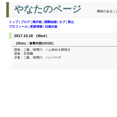
やなたのページ
興味のあるこ
トップ
|
ブログ
|
掲示板
|
国際結婚
|
セブ
|
登山
プロフィール
|
更新情報
|
旧掲示板
2017.10.18 （Wed）
［/Diary：
食事内容(10/18)
］
朝食：ご飯、味噌汁、ハム炒め＆卵焼き
昼食：叉焼麺
夕食：ご飯、味噌汁、ハンバーグ