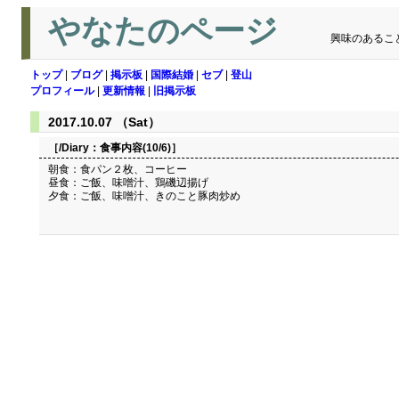
やなたのページ
興味のあるこ
トップ
|
ブログ
|
掲示板
|
国際結婚
|
セブ
|
登山
プロフィール
|
更新情報
|
旧掲示板
2017.10.07 （Sat）
［/Diary：
食事内容(10/6)
］
朝食：食パン２枚、コーヒー
昼食：ご飯、味噌汁、鶏磯辺揚げ
夕食：ご飯、味噌汁、きのこと豚肉炒め