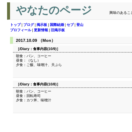
やなたのページ
興味のあるこ
トップ
|
ブログ
|
掲示板
|
国際結婚
|
セブ
|
登山
プロフィール
|
更新情報
|
旧掲示板
2017.10.09 （Mon）
［/Diary：
食事内容(10/9)
］
朝食：パン、コーヒー
昼食：（なし）
夕食：ご飯、味噌汁、天ぷら
［/Diary：
食事内容(10/8)
］
朝食：パン、コーヒー
昼食：回転寿司
夕食：カツ丼、味噌汁