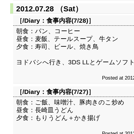
2012.07.28 （Sat）
［/Diary：
食事内容(7/28)
］
朝食：パン、コーヒー
昼食：麦飯、テールスープ、牛タン
夕食：寿司、ビール、焼き鳥
ヨドバシへ行き、3DS LLとゲームソフ
Posted at 201
［/Diary：
食事内容(7/27)
］
朝食：ご飯、味噌汁、豚肉きのこ炒め
昼食：長崎皿うどん
夕食：もりうどん＋かき揚げ
Posted at 201