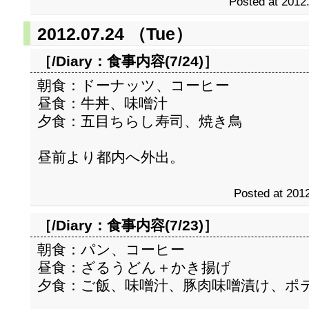
Posted at 2012
2012.07.24 （Tue）
［/Diary：
食事内容(7/24)
］
朝食：ドーナッツ、コーヒー
昼食：牛丼、味噌汁
夕食：五目ちらし寿司、焼き鳥
昼前より都内へ外出。
Posted at 2012
［/Diary：
食事内容(7/23)
］
朝食：パン、コーヒー
昼食：ざるうどん＋かき揚げ
夕食：ご飯、味噌汁、豚肉味噌漬け、ポ