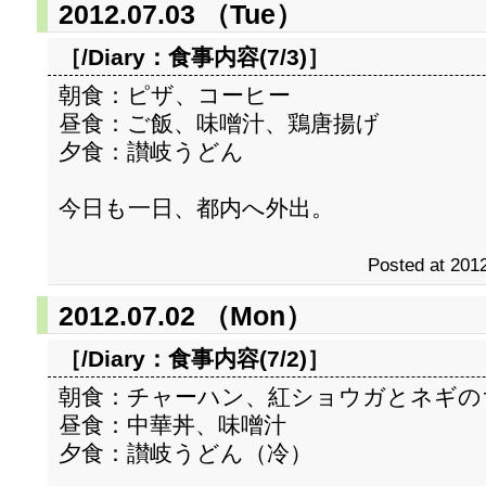
2012.07.03 （Tue）
［/Diary：
食事内容(7/3)
］
朝食：ピザ、コーヒー
昼食：ご飯、味噌汁、鶏唐揚げ
夕食：讃岐うどん
今日も一日、都内へ外出。
Posted at 2012
2012.07.02 （Mon）
［/Diary：
食事内容(7/2)
］
朝食：チャーハン、紅ショウガとネギの
昼食：中華丼、味噌汁
夕食：讃岐うどん（冷）