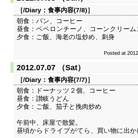
［/Diary：
食事内容(7/8)
］
朝食：パン、コーヒー
昼食：ペペロンチーノ、コーンクリーム
夕食：ご飯、海老の塩炒め、刺身
Posted at 2012
2012.07.07 （Sat）
［/Diary：
食事内容(7/7)
］
朝食：ドーナッツ２個、コーヒー
昼食：讃岐うどん
夕食：ご飯、茄子と挽肉炒め
午前中、床屋で散髪。
昼頃からドライブがてら、買い物に出か