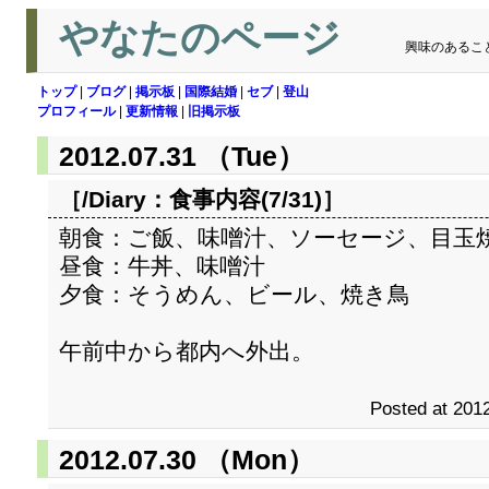
やなたのページ
興味のあるこ
トップ
|
ブログ
|
掲示板
|
国際結婚
|
セブ
|
登山
プロフィール
|
更新情報
|
旧掲示板
2012.07.31 （Tue）
［/Diary：
食事内容(7/31)
］
朝食：ご飯、味噌汁、ソーセージ、目玉
昼食：牛丼、味噌汁
夕食：そうめん、ビール、焼き鳥
午前中から都内へ外出。
Posted at 2012
2012.07.30 （Mon）