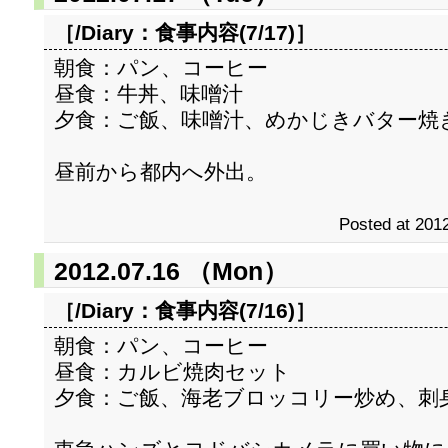
［/Diary：
食事内容(7/17)
］
朝食：パン、コーヒー
昼食：牛丼、味噌汁
夕食：ご飯、味噌汁、めかじきバター焼
昼前から都内へ外出。
Posted at 2012
2012.07.16 （Mon）
［/Diary：
食事内容(7/16)
］
朝食：パン、コーヒー
昼食：カルビ焼肉セット
夕食：ご飯、海老ブロッコリー炒め、刺