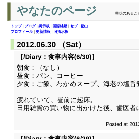
やなたのページ
興味のあるこ
トップ
|
ブログ
|
掲示板
|
国際結婚
|
セブ
|
登山
プロフィール
|
更新情報
|
旧掲示板
2012.06.30 （Sat）
［/Diary：
食事内容(6/30)
］
朝食：（なし）
昼食：パン、コーヒー
夕食：ご飯、わかめスープ、海老の塩旨
疲れていて、昼前に起床。
日用雑貨の買い物に出かけた後、歯医者
Posted at 201
［/Diary：
食事内容(6/29)
］