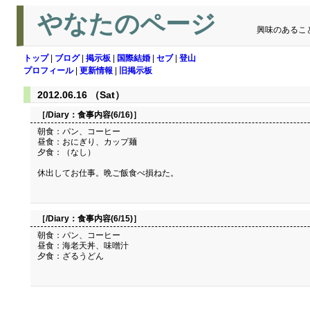
やなたのページ
興味のあるこ
トップ
|
ブログ
|
掲示板
|
国際結婚
|
セブ
|
登山
プロフィール
|
更新情報
|
旧掲示板
2012.06.16 （Sat）
［/Diary：
食事内容(6/16)
］
朝食：パン、コーヒー
昼食：おにぎり、カップ麺
夕食：（なし）
休出してお仕事。晩ご飯食べ損ねた。
［/Diary：
食事内容(6/15)
］
朝食：パン、コーヒー
昼食：海老天丼、味噌汁
夕食：ざるうどん