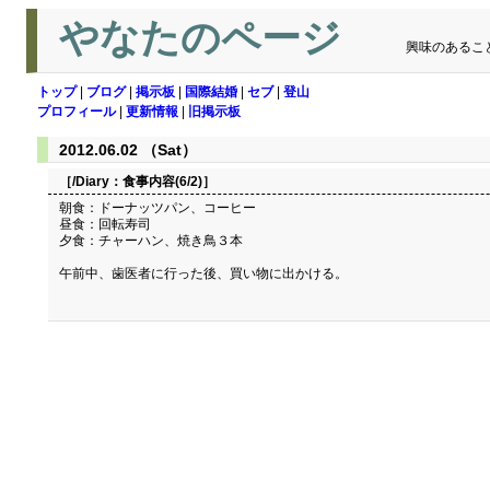
やなたのページ
興味のあるこ
トップ
|
ブログ
|
掲示板
|
国際結婚
|
セブ
|
登山
プロフィール
|
更新情報
|
旧掲示板
2012.06.02 （Sat）
［/Diary：
食事内容(6/2)
］
朝食：ドーナッツパン、コーヒー
昼食：回転寿司
夕食：チャーハン、焼き鳥３本
午前中、歯医者に行った後、買い物に出かける。