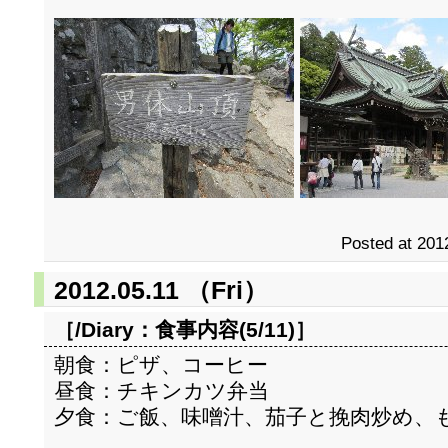
Posted at 201
2012.05.11 （Fri）
［/Diary：
食事内容(5/11)
］
朝食：ピザ、コーヒー
昼食：チキンカツ弁当
夕食：ご飯、味噌汁、茄子と挽肉炒め、