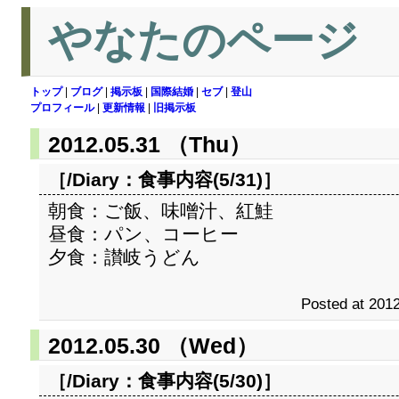
やなたのページ
トップ
|
ブログ
|
掲示板
|
国際結婚
|
セブ
|
登山
プロフィール
|
更新情報
|
旧掲示板
2012.05.31 （Thu）
［/Diary：
食事内容(5/31)
］
朝食：ご飯、味噌汁、紅鮭
昼食：パン、コーヒー
夕食：讃岐うどん
Posted at 2012
2012.05.30 （Wed）
［/Diary：
食事内容(5/30)
］