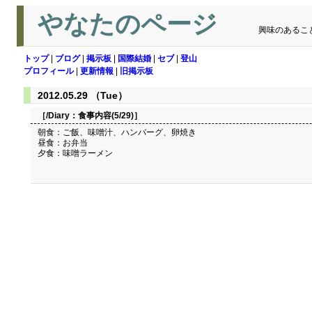
やなたのページ
興味のあるこ
トップ
|
ブログ
|
掲示板
|
国際結婚
|
セブ
|
登山
プロフィール
|
更新情報
|
旧掲示板
2012.05.29 （Tue）
［/Diary：
食事内容(5/29)
］
朝食：ご飯、味噌汁、ハンバーグ、卵焼き
昼食：お弁当
夕食：味噌ラーメン