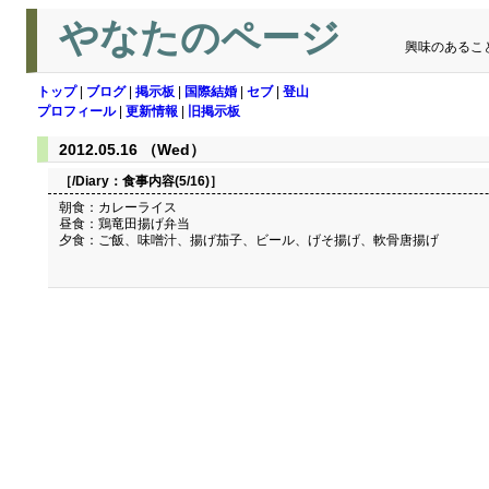
やなたのページ
興味のあるこ
トップ
|
ブログ
|
掲示板
|
国際結婚
|
セブ
|
登山
プロフィール
|
更新情報
|
旧掲示板
2012.05.16 （Wed）
［/Diary：
食事内容(5/16)
］
朝食：カレーライス
昼食：鶏竜田揚げ弁当
夕食：ご飯、味噌汁、揚げ茄子、ビール、げそ揚げ、軟骨唐揚げ