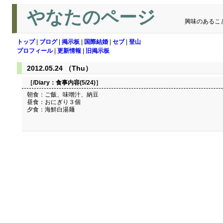
やなたのページ
興味のあるこ
トップ
|
ブログ
|
掲示板
|
国際結婚
|
セブ
|
登山
プロフィール
|
更新情報
|
旧掲示板
2012.05.24 （Thu）
［/Diary：
食事内容(5/24)
］
朝食：ご飯、味噌汁、納豆
昼食：おにぎり３個
夕食：海鮮白湯麺