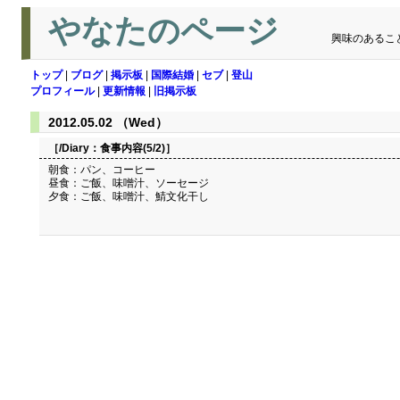
やなたのページ
興味のあるこ
トップ
|
ブログ
|
掲示板
|
国際結婚
|
セブ
|
登山
プロフィール
|
更新情報
|
旧掲示板
2012.05.02 （Wed）
［/Diary：
食事内容(5/2)
］
朝食：パン、コーヒー
昼食：ご飯、味噌汁、ソーセージ
夕食：ご飯、味噌汁、鯖文化干し