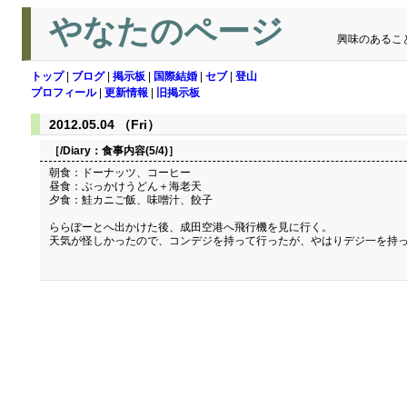
やなたのページ
興味のあるこ
トップ
|
ブログ
|
掲示板
|
国際結婚
|
セブ
|
登山
プロフィール
|
更新情報
|
旧掲示板
2012.05.04 （Fri）
［/Diary：
食事内容(5/4)
］
朝食：ドーナッツ、コーヒー
昼食：ぶっかけうどん＋海老天
夕食：鮭カニご飯、味噌汁、餃子
ららぽーとへ出かけた後、成田空港へ飛行機を見に行く。
天気が怪しかったので、コンデジを持って行ったが、やはりデジ一を持