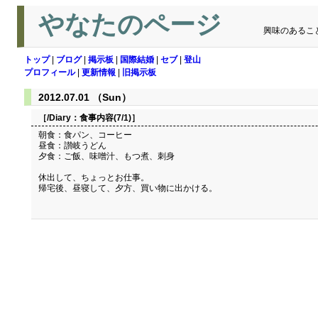
やなたのページ
興味のあるこ
トップ
|
ブログ
|
掲示板
|
国際結婚
|
セブ
|
登山
プロフィール
|
更新情報
|
旧掲示板
2012.07.01 （Sun）
［/Diary：
食事内容(7/1)
］
朝食：食パン、コーヒー
昼食：讃岐うどん
夕食：ご飯、味噌汁、もつ煮、刺身
休出して、ちょっとお仕事。
帰宅後、昼寝して、夕方、買い物に出かける。