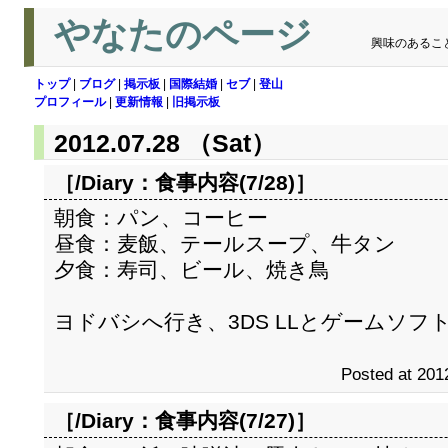
やなたのページ
興味のあるこ
トップ
|
ブログ
|
掲示板
|
国際結婚
|
セブ
|
登山
プロフィール
|
更新情報
|
旧掲示板
2012.07.28 （Sat）
［/Diary：
食事内容(7/28)
］
朝食：パン、コーヒー
昼食：麦飯、テールスープ、牛タン
夕食：寿司、ビール、焼き鳥
ヨドバシへ行き、3DS LLとゲームソフ
Posted at 201
［/Diary：
食事内容(7/27)
］