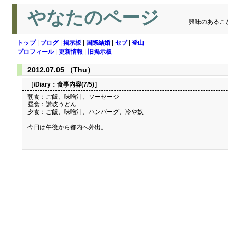
やなたのページ
興味のあるこ
トップ
|
ブログ
|
掲示板
|
国際結婚
|
セブ
|
登山
プロフィール
|
更新情報
|
旧掲示板
2012.07.05 （Thu）
［/Diary：
食事内容(7/5)
］
朝食：ご飯、味噌汁、ソーセージ
昼食：讃岐うどん
夕食：ご飯、味噌汁、ハンバーグ、冷や奴
今日は午後から都内へ外出。