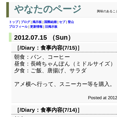
やなたのページ
興味のあるこ
トップ
|
ブログ
|
掲示板
|
国際結婚
|
セブ
|
登山
プロフィール
|
更新情報
|
旧掲示板
2012.07.15 （Sun）
［/Diary：
食事内容(7/15)
］
朝食：パン、コーヒー
昼食：長崎ちゃんぽん（ミドルサイズ）
夕食：ご飯、唐揚げ、サラダ
アメ横へ行って、スニーカー等を購入。
Posted at 2012
［/Diary：
食事内容(7/14)
］