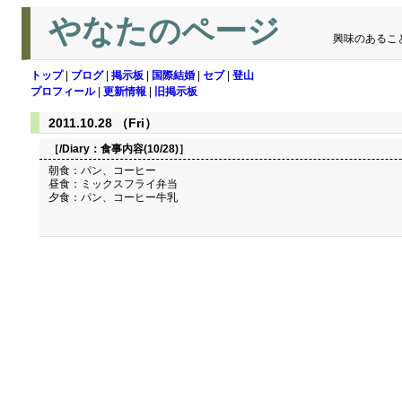
やなたのページ
興味のあるこ
トップ
|
ブログ
|
掲示板
|
国際結婚
|
セブ
|
登山
プロフィール
|
更新情報
|
旧掲示板
2011.10.28 （Fri）
［/Diary：
食事内容(10/28)
］
朝食：パン、コーヒー
昼食：ミックスフライ弁当
夕食：パン、コーヒー牛乳