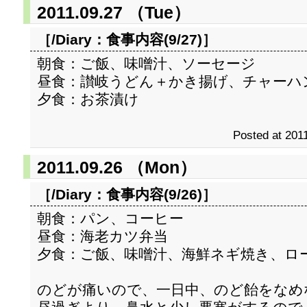
2011.09.27 （Tue）
［/Diary：
食事内容(9/27)
］
朝食：ご飯、味噌汁、ソーセージ
昼食：讃岐うどん＋かき揚げ、チャーハ
夕食：お茶漬け
Posted at 2011
2011.09.26 （Mon）
［/Diary：
食事内容(9/26)
］
朝食：パン、コーヒー
昼食：海老カツ弁当
夕食：ご飯、味噌汁、海鮮ネギ焼き、ロ
のどが痛いので、一日中、のど飴をなめ