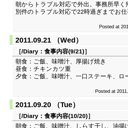
朝からトラブル対応で外出。事務所早く
別件のトラブル対応で22時過ぎまでお仕
Posted at 201
2011.09.21 （Wed）
［/Diary：
食事内容(9/21)
］
朝食：ご飯、味噌汁、厚揚げ焼き
昼食：チキンカツ重
夕食：ご飯、味噌汁、一口ステーキ、ロ
Posted at 2011
2011.09.20 （Tue）
［/Diary：
食事内容(10/20)
］
朝食：ご飯、味噌汁、しらす干し、油揚