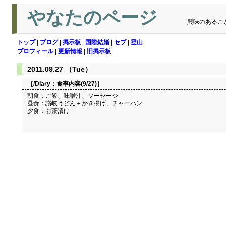
やなたのページ
興味のあるこ
トップ
|
ブログ
|
掲示板
|
国際結婚
|
セブ
|
登山
プロフィール
|
更新情報
|
旧掲示板
2011.09.27 （Tue）
［/Diary：
食事内容(9/27)
］
朝食：ご飯、味噌汁、ソーセージ
昼食：讃岐うどん＋かき揚げ、チャーハン
夕食：お茶漬け