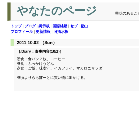
やなたのページ
興味のあるこ
トップ
|
ブログ
|
掲示板
|
国際結婚
|
セブ
|
登山
プロフィール
|
更新情報
|
旧掲示板
2011.10.02 （Sun）
［/Diary：
食事内容(10/2)
］
朝食：食パン２枚、コーヒー
昼食：ぶっかけうどん
夕食：ご飯、味噌汁、イカフライ、マカロニサラダ
昼頃よりららぽーとに買い物に出かける。