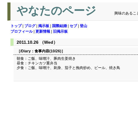
やなたのページ
興味のあるこ
トップ
|
ブログ
|
掲示板
|
国際結婚
|
セブ
|
登山
プロフィール
|
更新情報
|
旧掲示板
2011.10.26 （Wed）
［/Diary：
食事内容(10/26)
］
朝食：ご飯、味噌汁、豚肉生姜焼き
昼食：チキンカツ重弁当
夕食：ご飯、味噌汁、刺身、茄子と挽肉炒め、ビール、焼き鳥