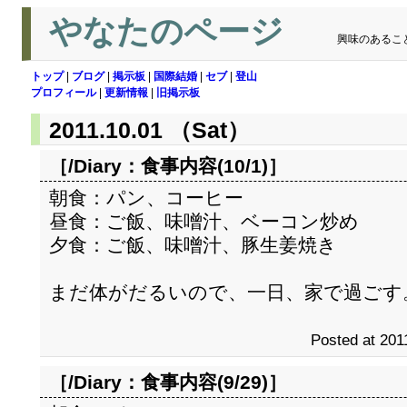
やなたのページ
興味のあるこ
トップ
|
ブログ
|
掲示板
|
国際結婚
|
セブ
|
登山
プロフィール
|
更新情報
|
旧掲示板
2011.10.01 （Sat）
［/Diary：
食事内容(10/1)
］
朝食：パン、コーヒー
昼食：ご飯、味噌汁、ベーコン炒め
夕食：ご飯、味噌汁、豚生姜焼き
まだ体がだるいので、一日、家で過ごす
Posted at 201
［/Diary：
食事内容(9/29)
］