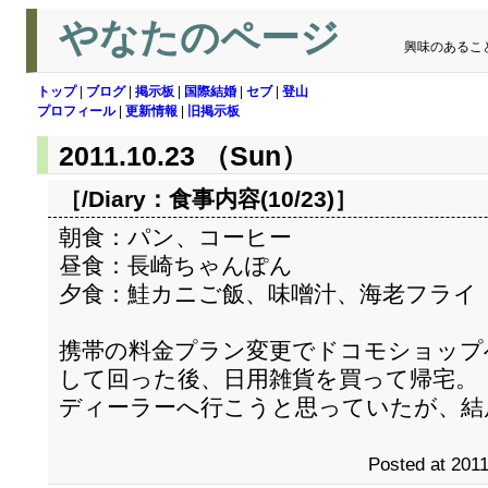
やなたのページ
興味のあるこ
トップ
|
ブログ
|
掲示板
|
国際結婚
|
セブ
|
登山
プロフィール
|
更新情報
|
旧掲示板
2011.10.23 （Sun）
［/Diary：
食事内容(10/23)
］
朝食：パン、コーヒー
昼食：長崎ちゃんぽん
夕食：鮭カニご飯、味噌汁、海老フライ
携帯の料金プラン変更でドコモショップ
して回った後、日用雑貨を買って帰宅。
ディーラーへ行こうと思っていたが、結
Posted at 2011