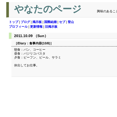
やなたのページ
興味のあるこ
トップ
|
ブログ
|
掲示板
|
国際結婚
|
セブ
|
登山
プロフィール
|
更新情報
|
旧掲示板
2011.10.09 （Sun）
［/Diary：
食事内容(10/8)
］
朝食：パン、コーヒー
昼食：バジリコパスタ
夕食：ビーフン、ビール、サラミ
休出してお仕事。