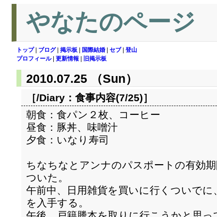
やなたのページ
トップ
|
ブログ
|
掲示板
|
国際結婚
|
セブ
|
登山
プロフィール
|
更新情報
|
旧掲示板
2010.07.25 （Sun）
［/Diary：
食事内容(7/25)
］
朝食：食パン２枚、コーヒー
昼食：豚丼、味噌汁
夕食：いなり寿司
ちなちなとアンナのパスポートの有効期
ついた。
午前中、日用雑貨を買いに行くついでに
を入手する。
午後、戸籍謄本を取りに行こうかと思っ