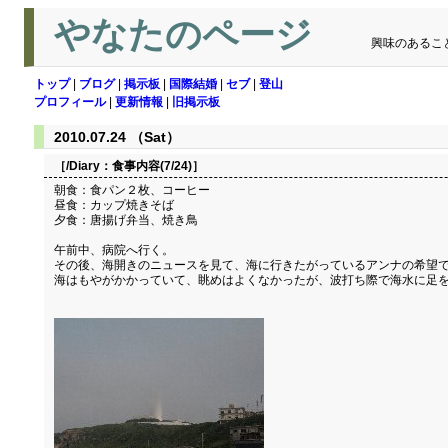
やなたのページ
興味のあるこ
トップ
|
ブログ
|
掲示板
|
国際結婚
|
セブ
|
登山
プロフィール
|
更新情報
|
旧掲示板
2010.07.24 （Sat）
［/Diary：
食事内容(7/24)
］
朝食：食パン２枚、コーヒー
昼食：カップ焼きそば
夕食：唐揚げ弁当、焼き鳥
午前中、病院へ行く。
その後、海開きのニュースを見て、海に行きたがっているアンナの希望
海はもやがかかっていて、眺めはよくなかったが、波打ち際で海水に足