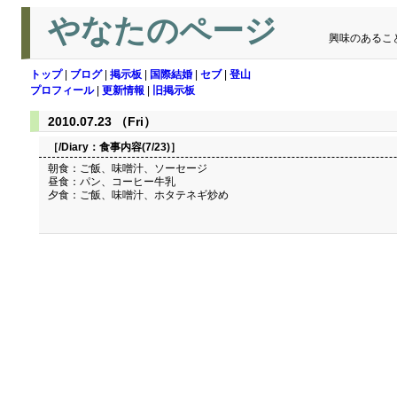
やなたのページ
興味のあるこ
トップ
|
ブログ
|
掲示板
|
国際結婚
|
セブ
|
登山
プロフィール
|
更新情報
|
旧掲示板
2010.07.23 （Fri）
［/Diary：
食事内容(7/23)
］
朝食：ご飯、味噌汁、ソーセージ
昼食：パン、コーヒー牛乳
夕食：ご飯、味噌汁、ホタテネギ炒め