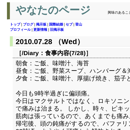
やなたのページ
興味のあるこ
トップ
|
ブログ
|
掲示板
|
国際結婚
|
セブ
|
登山
プロフィール
|
更新情報
|
旧掲示板
2010.07.28 （Wed）
［/Diary：
食事内容(7/28)
］
朝食：ご飯、味噌汁、海苔
昼食：ご飯、野菜スープ、ハンバーグ＆
夕食：ご飯、味噌汁、厚揚げ焼き、茄子
今日も9時半過ぎに偏頭痛。
今日はマクサルトではなく、ロキソニン
で痛みは治まる。 しかし、時々、ピキ
筋肉は張っているので、あくまでも痛み
帰宅後、頭の鈍痛がするので、バファリ