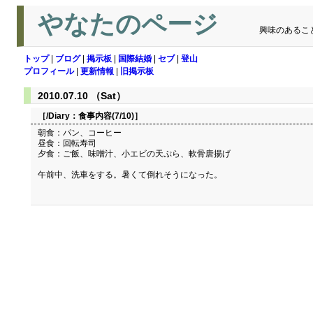
やなたのページ
興味のあるこ
トップ
|
ブログ
|
掲示板
|
国際結婚
|
セブ
|
登山
プロフィール
|
更新情報
|
旧掲示板
2010.07.10 （Sat）
［/Diary：
食事内容(7/10)
］
朝食：パン、コーヒー
昼食：回転寿司
夕食：ご飯、味噌汁、小エビの天ぷら、軟骨唐揚げ
午前中、洗車をする。暑くて倒れそうになった。