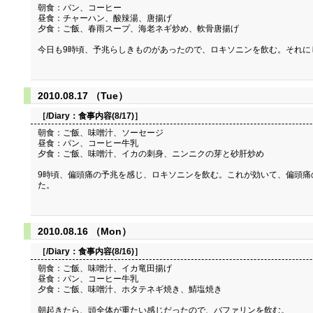
朝食：パン、コーヒー
昼食：チャーハン、酸辣湯、唐揚げ
夕食：ご飯、春雨スープ、海老ネギ炒め、軟骨唐揚げ
今日も9時頃、予兆らしきものがあったので、ロキソニンを飲む。それに
2010.08.17 （Tue）
［/Diary：
食事内容(8/17)
］
朝食：ご飯、味噌汁、ソーセージ
昼食：パン、コーヒー牛乳
夕食：ご飯、味噌汁、イカの刺身、ニンニクの芽と砂肝炒め
9時頃、偏頭痛の予兆を感じ、ロキソニンを飲む。これが効いて、偏頭痛
た。
2010.08.16 （Mon）
［/Diary：
食事内容(8/16)
］
朝食：ご飯、味噌汁、イカ竜田揚げ
昼食：パン、コーヒー牛乳
夕食：ご飯、味噌汁、ホタテネギ焼き、鯖塩焼き
朝起きたら、頭全体が重たい感じだったので、バファリンを飲む。