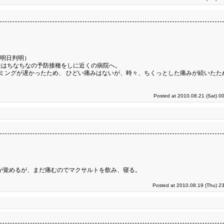
は明日判明）
後はちなちなの予防接種をしに近くの病院へ。
ミングが遅かったため、 ひどい痛みはないが、時々、ちくっとした痛みが続いたた
Posted at 2010.08.21 (Sat) 0
目が覚めるが、まだ痛むのでマクサルトを飲み、寝る。
Posted at 2010.08.19 (Thu) 2