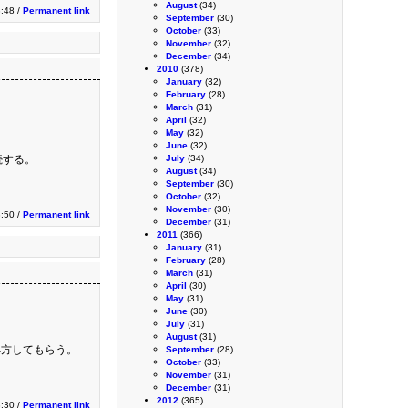
August
(34)
:48 /
Permanent link
September
(30)
October
(33)
November
(32)
December
(34)
2010
(378)
January
(32)
February
(28)
March
(31)
April
(32)
May
(32)
June
(32)
続する。
July
(34)
August
(34)
September
(30)
October
(32)
November
(30)
3:50 /
Permanent link
December
(31)
2011
(366)
January
(31)
February
(28)
March
(31)
April
(30)
May
(31)
June
(30)
July
(31)
August
(31)
処方してもらう。
September
(28)
October
(33)
November
(31)
December
(31)
2012
(365)
3:30 /
Permanent link