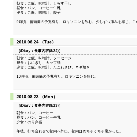
朝食：ご飯、味噌汁、しらす干し
昼食：パン、コーヒー牛乳
夕食：ご飯、味噌汁、餃子
9時頃、偏頭痛の予兆有り、ロキソニンを飲む。少しずつ痛みを感じ、こ
2010.08.24 （Tue）
［/Diary：
食事内容(8/24)
］
朝食：ご飯、味噌汁、ソーセージ
昼食：おにぎり、カップ麺
夕食：ご飯、味噌汁、たこわさび、ネギ焼き
10時頃、偏頭痛の予兆有り。ロキソニンを飲む。
2010.08.23 （Mon）
［/Diary：
食事内容(8/23)
］
朝食：パン、コーヒー
昼食：パン、コーヒー牛乳
夕食：のり弁当
午後、打ち合わせで都内へ外出。都内はめちゃくちゃ暑かった。