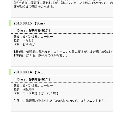
9時半過ぎに偏頭痛に襲われるが、朝にバファリンを飲んでいたので、そ
薬が効くまで痛みをこらえる。
2010.08.15 （Sun）
［/Diary：
食事内容(8/15)
］
朝食：食パン２枚、コーヒー
昼食：（なし）
夕食：お茶漬け
12時頃、偏頭痛に襲われる。ロキソニンを飲み寝るが、まだ痛みが治ま
17時頃、起きる。副作用で体がだるい。
2010.08.14 （Sat）
［/Diary：
食事内容(8/14)
］
朝食：食パン２枚、コーヒー
昼食：回転寿司
夕食：カップ焼きそば、たこ焼き
午前中、偏頭痛の予兆らしきものがあったので、ロキソニンを飲む。