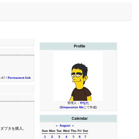
Profile
1:47 /
Permanent link
管理人：
やなた
(
Simpsonize Me
にて作成)
Calendar
«
August
»
アダプタを購入。
Sun
Mon
Tue
Wed
Thu
Fri
Sat
1
2
3
4
5
6
7