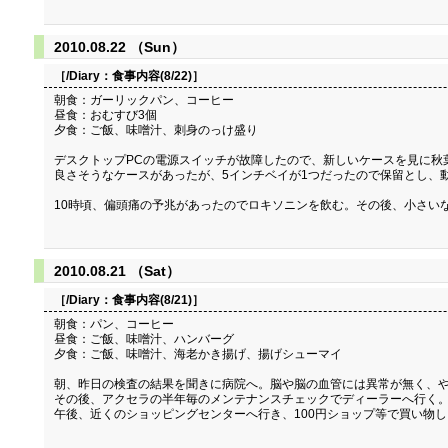
2010.08.22 （Sun）
［/Diary：
食事内容(8/22)
］
朝食：ガーリックパン、コーヒー
昼食：おむすび3個
夕食：ご飯、味噌汁、刺身のっけ盛り
デスクトップPCの電源スイッチが故障したので、新しいケースを見に秋
良さそうなケースがあったが、5インチベイが1つだったので保留とし、
10時頃、偏頭痛の予兆があったのでロキソニンを飲む。その後、小さいな
2010.08.21 （Sat）
［/Diary：
食事内容(8/21)
］
朝食：パン、コーヒー
昼食：ご飯、味噌汁、ハンバーグ
夕食：ご飯、味噌汁、海老かき揚げ、揚げシューマイ
朝、昨日の検査の結果を聞きに病院へ。脳や脳の血管には異常が無く、や
その後、アクセラの半年毎のメンテナンスチェックでディーラーへ行く
午後、近くのショッピングセンターへ行き、100円ショップ等で買い物