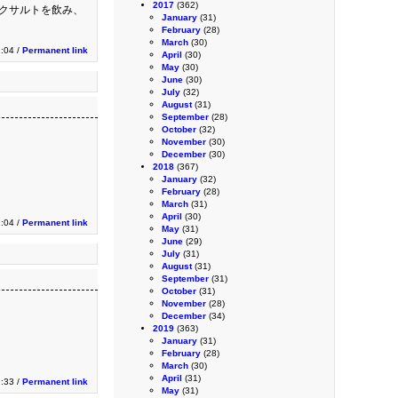
2017
(362)
マクサルトを飲み、
January
(31)
February
(28)
March
(30)
:04 /
Permanent link
April
(30)
May
(30)
June
(30)
July
(32)
August
(31)
September
(28)
October
(32)
November
(30)
December
(30)
2018
(367)
January
(32)
February
(28)
March
(31)
April
(30)
2:04 /
Permanent link
May
(31)
June
(29)
July
(31)
August
(31)
September
(31)
October
(31)
November
(28)
December
(34)
2019
(363)
January
(31)
February
(28)
March
(30)
April
(31)
9:33 /
Permanent link
May
(31)