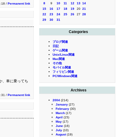
8
9
10
11
12
13
14
:18 /
Permanent link
15
16
17
18
19
20
21
22
23
24
25
26
27
28
29
30
31
Categories
ブログ関連
日記
ゲーム関連
Unix/Linux関連
Mac関連
その他
モバイル関連
フィリピン関連
PC/Windows関連
か、車に乗ってち
Archives
3:31 /
Permanent link
2004
(214)
January
(27)
February
(30)
March
(17)
April
(15)
May
(17)
June
(16)
July
(10)
August
(19)