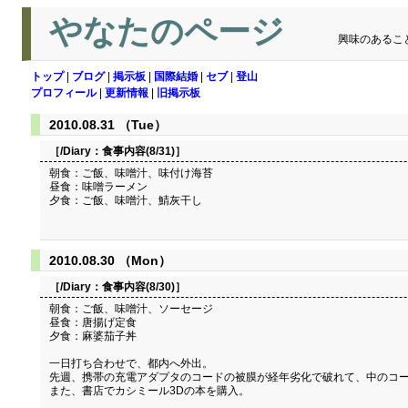
やなたのページ
興味のあるこ
トップ
|
ブログ
|
掲示板
|
国際結婚
|
セブ
|
登山
プロフィール
|
更新情報
|
旧掲示板
2010.08.31 （Tue）
［/Diary：
食事内容(8/31)
］
朝食：ご飯、味噌汁、味付け海苔
昼食：味噌ラーメン
夕食：ご飯、味噌汁、鯖灰干し
2010.08.30 （Mon）
［/Diary：
食事内容(8/30)
］
朝食：ご飯、味噌汁、ソーセージ
昼食：唐揚げ定食
夕食：麻婆茄子丼
一日打ち合わせで、都内へ外出。
先週、携帯の充電アダプタのコードの被膜が経年劣化で破れて、中のコー
また、書店でカシミール3Dの本を購入。