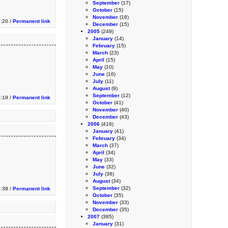
September
(17)
October
(15)
November
(16)
1:20 /
Permanent link
December
(15)
2005
(249)
January
(14)
February
(15)
March
(23)
April
(15)
May
(10)
June
(16)
July
(11)
August
(9)
September
(12)
1:19 /
Permanent link
October
(41)
November
(40)
December
(43)
2006
(416)
January
(41)
February
(34)
March
(37)
April
(34)
May
(33)
June
(32)
July
(36)
August
(34)
September
(32)
2:39 /
Permanent link
October
(35)
November
(33)
December
(35)
2007
(385)
January
(31)