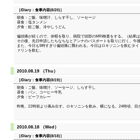
［/Diary：
食事内容(8/20)
］
朝食：ご飯、味噌汁、しらす干し、ソーセージ
昼食：塩タンメン
夕食：鮭ご飯、冷やしうどん
偏頭痛が続くので、休暇を取り、病院で頭部のMRI検査をする。（結果
その後、先日申請したちなちなとアンナのパスポートを取りに行く。午
また、今日も9時すぎり偏頭痛に襲われる。今日はロキソニンを飲むタイ
ァリンを飲む。
2010.08.19 （Thu）
［/Diary：
食事内容(8/19)
］
朝食：ご飯、味噌汁、ソーセージ、しらす干し
昼食：パン、コーヒー牛乳
夕食：ビーフカレー
昨晩、22時前より痛み出す。ロキソニンを飲み、横になる。24時頃、
2010.08.18 （Wed）
［/Diary：
食事内容(8/18)
］