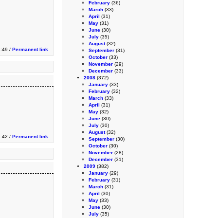
February
(36)
March
(33)
April
(31)
May
(31)
June
(30)
July
(35)
August
(32)
:49 /
Permanent link
September
(31)
October
(33)
November
(29)
December
(33)
2008
(372)
January
(33)
February
(32)
March
(33)
April
(31)
May
(32)
June
(30)
July
(30)
August
(32)
2:42 /
Permanent link
September
(30)
October
(30)
November
(28)
December
(31)
2009
(382)
January
(29)
February
(31)
March
(31)
April
(30)
May
(33)
June
(30)
July
(35)