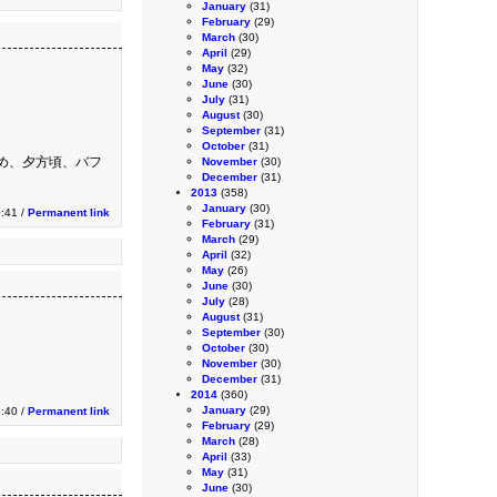
January
(31)
February
(29)
March
(30)
April
(29)
May
(32)
June
(30)
July
(31)
August
(30)
September
(31)
October
(31)
め、夕方頃、バフ
November
(30)
December
(31)
2013
(358)
January
(30)
0:41 /
Permanent link
February
(31)
March
(29)
April
(32)
May
(26)
June
(30)
July
(28)
August
(31)
September
(30)
October
(30)
November
(30)
December
(31)
2014
(360)
January
(29)
3:40 /
Permanent link
February
(29)
March
(28)
April
(33)
May
(31)
June
(30)