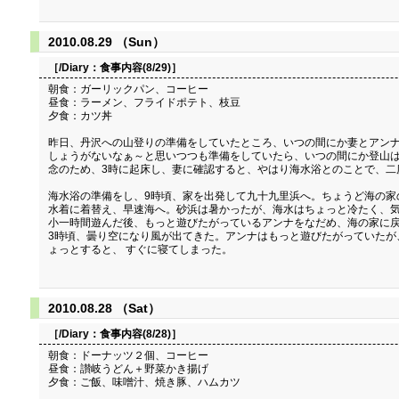
2010.08.29 （Sun）
［/Diary：
食事内容(8/29)
］
朝食：ガーリックパン、コーヒー
昼食：ラーメン、フライドポテト、枝豆
夕食：カツ丼
昨日、丹沢への山登りの準備をしていたところ、いつの間にか妻とアン
しょうがないなぁ～と思いつつも準備をしていたら、いつの間にか登山
念のため、3時に起床し、妻に確認すると、やはり海水浴とのことで、二度
海水浴の準備をし、9時頃、家を出発して九十九里浜へ。ちょうど海の家
水着に着替え、早速海へ。砂浜は暑かったが、海水はちょっと冷たく、
小一時間遊んだ後、もっと遊びたがっているアンナをなだめ、海の家に戻
3時頃、曇り空になり風が出てきた。アンナはもっと遊びたがっていたが
ょっとすると、 すぐに寝てしまった。
2010.08.28 （Sat）
［/Diary：
食事内容(8/28)
］
朝食：ドーナッツ２個、コーヒー
昼食：讃岐うどん＋野菜かき揚げ
夕食：ご飯、味噌汁、焼き豚、ハムカツ