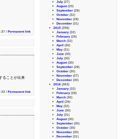
July
(27)
August
(33)
September
(29)
October
(32)
November
(28)
December
(31)
2015
(356)
:37 /
Permanent link
January
(32)
February
(26)
March
(32)
April
(30)
May
(31)
June
(30)
July
(30)
August
(30)
September
(28)
October
(30)
November
(27)
することが出来
December
(30)
2016
(363)
January
(32)
2:33 /
Permanent link
February
(28)
March
(30)
April
(29)
May
(32)
June
(30)
July
(31)
August
(30)
September
(30)
October
(30)
November
(30)
December
(31)