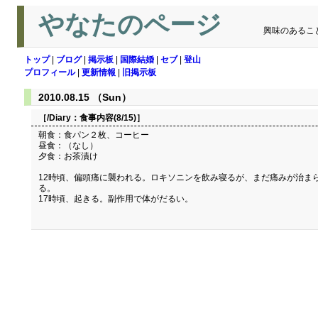
やなたのページ
興味のあるこ
トップ
|
ブログ
|
掲示板
|
国際結婚
|
セブ
|
登山
プロフィール
|
更新情報
|
旧掲示板
2010.08.15 （Sun）
［/Diary：
食事内容(8/15)
］
朝食：食パン２枚、コーヒー
昼食：（なし）
夕食：お茶漬け
12時頃、偏頭痛に襲われる。ロキソニンを飲み寝るが、まだ痛みが治ま
る。
17時頃、起きる。副作用で体がだるい。