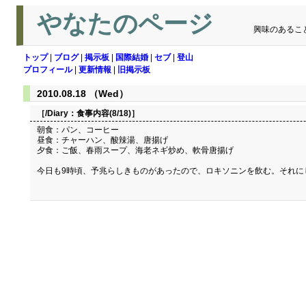
やなたのページ
興味のあるこ
トップ
|
ブログ
|
掲示板
|
国際結婚
|
セブ
|
登山
プロフィール
|
更新情報
|
旧掲示板
2010.08.18 （Wed）
［/Diary：
食事内容(8/18)
］
朝食：パン、コーヒー
昼食：チャーハン、酸辣湯、唐揚げ
夕食：ご飯、春雨スープ、海老ネギ炒め、軟骨唐揚げ
今日も9時頃、予兆らしきものがあったので、ロキソニンを飲む。それに