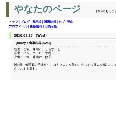
やなたのページ
興味のあるこ
トップ
|
ブログ
|
掲示板
|
国際結婚
|
セブ
|
登山
プロフィール
|
更新情報
|
旧掲示板
2010.08.25 （Wed）
［/Diary：
食事内容(8/25)
］
朝食：ご飯、味噌汁、しらす干し
昼食：パン、コーヒー牛乳
夕食：ご飯、味噌汁、餃子
9時頃、偏頭痛の予兆有り、ロキソニンを飲む。少しずつ痛みを感じ、この
クサルトを飲む。