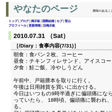
やなたのページ
興味のあるこ
トップ
|
ブログ
|
掲示板
|
国際結婚
|
セブ
|
登山
プロフィール
|
更新情報
|
旧掲示板
2010.07.31 （Sat）
［/Diary：
食事内容(7/31)
］
朝食：食パン２枚、コーヒー
昼食：チキンフィレサンド、アイスコー
夕食：鮭ご飯、冷やしうどん
午前中、戸籍謄本を取りに行く。
午後は日用雑貨を買いに出かける。
今日はいつもの9時半過ぎに偏頭痛にな
っていたら、 18時頃、偏頭痛に襲われ
る。